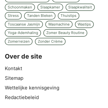
Schoonmaken
Slaapkamer
Slaapkwaliteit
Stress
Tanden Bleken
Thuistips
Toscaanse Jasmijn
Wasmachine
Wastips
Yoga-Ademhaling
Zomer Beauty Routine
Zomerreizen
Zonder Crème
Over de site
Kontakt
Sitemap
Wettelijke kennisgeving
Redactiebeleid