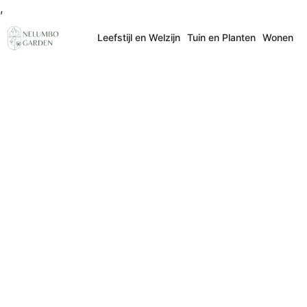
Ga
,
naar
Leefstijl en Welzijn
Tuin en Planten
Wonen
de
inhoud