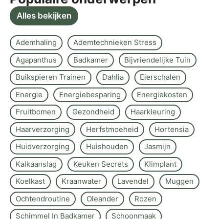
Alles bekijken
Ademhaling
Ademtechnieken Stress
Agapanthus
Badkamer
Bijvriendelijke Tuin
Buikspieren Trainen
Dahlia
Eierschalen
Energie
Energiebesparing
Energiekosten
Fruitbomen
Gezondheid
Haarkleuring
Haarverzorging
Herfstmoeheid
Hortensia
Huidverzorging
Huishouden
Jasmijn
Kalkaanslag
Keuken Secrets
Klimplant
Koelkast
Kraanwater
Lavendel
Muggen
Ochtendroutine
Oleander
Rozen
Schimmel In Badkamer
Schoonmaak