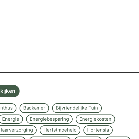
ekijken
nthus
Badkamer
Bijvriendelijke Tuin
Energie
Energiebesparing
Energiekosten
Haarverzorging
Herfstmoeheid
Hortensia