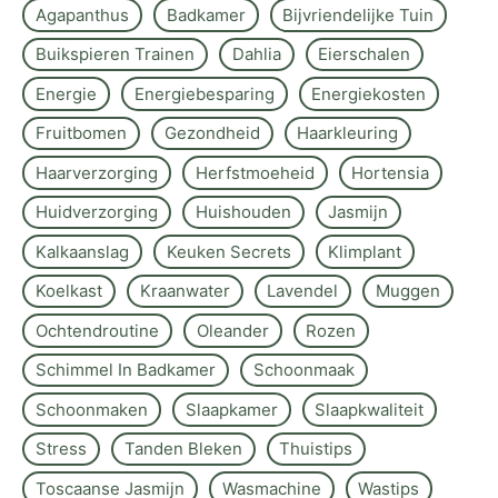
Agapanthus
Badkamer
Bijvriendelijke Tuin
Buikspieren Trainen
Dahlia
Eierschalen
Energie
Energiebesparing
Energiekosten
Fruitbomen
Gezondheid
Haarkleuring
Haarverzorging
Herfstmoeheid
Hortensia
Huidverzorging
Huishouden
Jasmijn
Kalkaanslag
Keuken Secrets
Klimplant
Koelkast
Kraanwater
Lavendel
Muggen
Ochtendroutine
Oleander
Rozen
Schimmel In Badkamer
Schoonmaak
Schoonmaken
Slaapkamer
Slaapkwaliteit
Stress
Tanden Bleken
Thuistips
Toscaanse Jasmijn
Wasmachine
Wastips