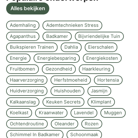
Alles bekijken
Ademhaling
Ademtechnieken Stress
Agapanthus
Badkamer
Bijvriendelijke Tuin
Buikspieren Trainen
Dahlia
Eierschalen
Energie
Energiebesparing
Energiekosten
Fruitbomen
Gezondheid
Haarkleuring
Haarverzorging
Herfstmoeheid
Hortensia
Huidverzorging
Huishouden
Jasmijn
Kalkaanslag
Keuken Secrets
Klimplant
Koelkast
Kraanwater
Lavendel
Muggen
Ochtendroutine
Oleander
Rozen
Schimmel In Badkamer
Schoonmaak