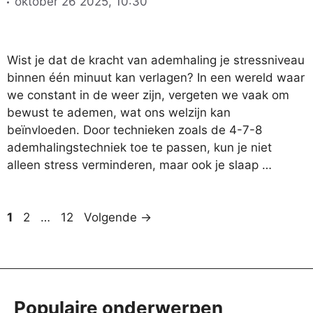
oktober 26 2025, 10:30
Wist je dat de kracht van ademhaling je stressniveau
binnen één minuut kan verlagen? In een wereld waar
we constant in de weer zijn, vergeten we vaak om
bewust te ademen, wat ons welzijn kan
beïnvloeden. Door technieken zoals de 4-7-8
ademhalingstechniek toe te passen, kun je niet
alleen stress verminderen, maar ook je slaap …
Pagina
Pagina
Pagina
1
2
…
12
Volgende
→
Populaire onderwerpen