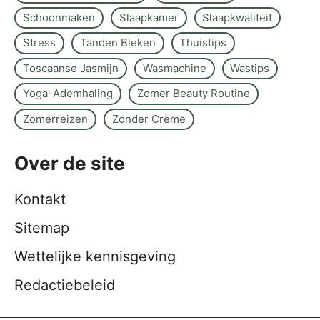
Schoonmaken
Slaapkamer
Slaapkwaliteit
Stress
Tanden Bleken
Thuistips
Toscaanse Jasmijn
Wasmachine
Wastips
Yoga-Ademhaling
Zomer Beauty Routine
Zomerreizen
Zonder Crème
Over de site
Kontakt
Sitemap
Wettelijke kennisgeving
Redactiebeleid