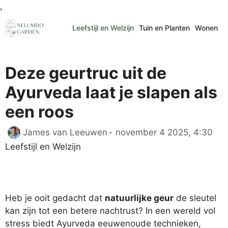
Ga
,
naar
Leefstijl en Welzijn
Tuin en Planten
Wonen
de
inhoud
Deze geurtruc uit de
Ayurveda laat je slapen als
een roos
Cat
James van Leeuwen
november 4 2025, 4:30
Leefstijl en Welzijn
Heb je ooit gedacht dat
natuurlijke geur
de sleutel
kan zijn tot een betere nachtrust? In een wereld vol
stress biedt Ayurveda eeuwenoude technieken,