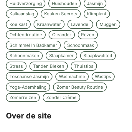
Huidverzorging
Huishouden
Jasmijn
Kalkaanslag
Keuken Secrets
Klimplant
Koelkast
Kraanwater
Lavendel
Muggen
Ochtendroutine
Oleander
Rozen
Schimmel In Badkamer
Schoonmaak
Schoonmaken
Slaapkamer
Slaapkwaliteit
Stress
Tanden Bleken
Thuistips
Toscaanse Jasmijn
Wasmachine
Wastips
Yoga-Ademhaling
Zomer Beauty Routine
Zomerreizen
Zonder Crème
Over de site
Kontakt