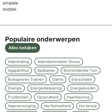
Populaire onderwerpen
Alles bekijken
Ademhaling
Ademtechnieken Stress
Agapanthus
Badkamer
Bijvriendelijke Tuin
Buikspieren Trainen
Dahlia
Eierschalen
Energie
Energiebesparing
Energiekosten
Fruitbomen
Gezondheid
Haarkleuring
Haarverzorging
Herfstmoeheid
Hortensia