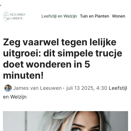
Ga
,
naar
Leefstijl en Welzijn
Tuin en Planten
Wonen
de
inhoud
Zeg vaarwel tegen lelijke
uitgroei: dit simpele trucje
doet wonderen in 5
minuten!
Categori
James van Leeuwen
juli 13 2025, 4:30
Leefstijl
en Welzijn