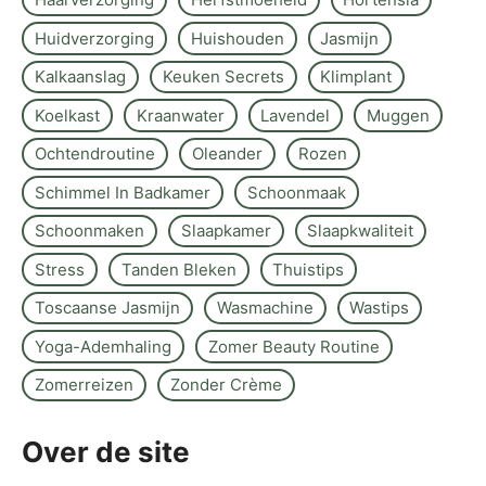
Huidverzorging
Huishouden
Jasmijn
Kalkaanslag
Keuken Secrets
Klimplant
Koelkast
Kraanwater
Lavendel
Muggen
Ochtendroutine
Oleander
Rozen
Schimmel In Badkamer
Schoonmaak
Schoonmaken
Slaapkamer
Slaapkwaliteit
Stress
Tanden Bleken
Thuistips
Toscaanse Jasmijn
Wasmachine
Wastips
Yoga-Ademhaling
Zomer Beauty Routine
Zomerreizen
Zonder Crème
Over de site