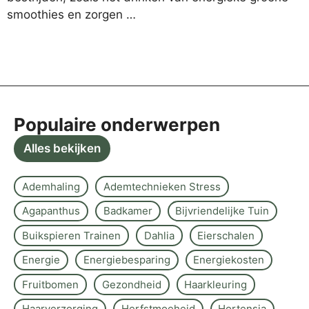
smoothies en zorgen …
Populaire onderwerpen
Alles bekijken
Ademhaling
Ademtechnieken Stress
Agapanthus
Badkamer
Bijvriendelijke Tuin
Buikspieren Trainen
Dahlia
Eierschalen
Energie
Energiebesparing
Energiekosten
Fruitbomen
Gezondheid
Haarkleuring
Haarverzorging
Herfstmoeheid
Hortensia