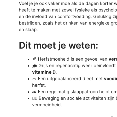
Voel je je ook vaker moe als de dagen korter
heeft te maken met zowel fysieke als psycholog
en de invloed van comfortvoeding. Gelukkig zi
bestrijden, zoals het drinken van energieke 
en slaap.
Dit moet je weten:
🍂 Herfstmoeheid is een gevoel van
ver
🌧️ Grijs en regenachtig weer beïnvloed
vitamine D
.
🥗 Een uitgebalanceerd dieet met
voedi
herfst.
💤 Een regelmatig slaappatroon helpt o
🏃‍♂️ Beweging en sociale activiteiten zij
vermoeidheid.