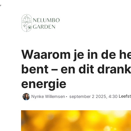
Ga
,
naar
de
inhoud
Waarom je in de he
bent – en dit drank
energie
Categ
Nynke Willemsen
september 2 2025, 4:30
Leefst