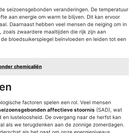
ende seizoensgebonden veranderingen. De temperatuur
fte aan energie om warm te blijven. Dit kan ervoor
aal. Daarnaast hebben veel mensen de neiging om in
zoals zwaardere maaltijden die rijk zijn aan
 de bloedsuikerspiegel beïnvloeden en leiden tot een
zonder chemicaliën
ren
ologische factoren spelen een rol. Veel mensen
seizoensgebonden affectieve stoornis
(SAD), wat
 en lusteloosheid. De overgang naar de herfst kan
ral als we terugdenken aan de zonnige zomerdagen.
derschat als het gaat om onze energieniveaus.