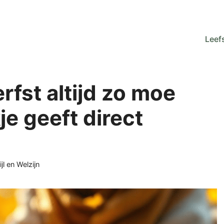
Leefs
rfst altijd zo moe
je geeft direct
orieën
ijl en Welzijn