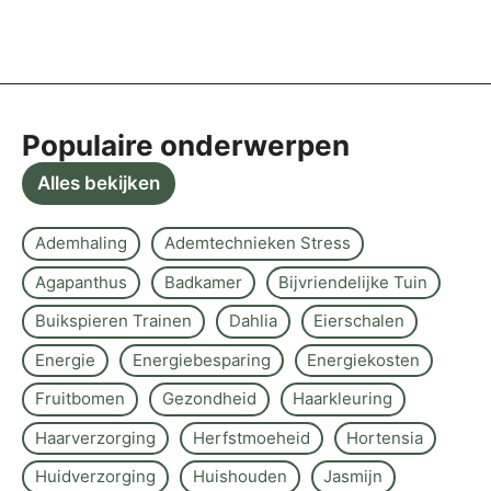
Populaire onderwerpen
Alles bekijken
Ademhaling
Ademtechnieken Stress
Agapanthus
Badkamer
Bijvriendelijke Tuin
Buikspieren Trainen
Dahlia
Eierschalen
Energie
Energiebesparing
Energiekosten
Fruitbomen
Gezondheid
Haarkleuring
Haarverzorging
Herfstmoeheid
Hortensia
Huidverzorging
Huishouden
Jasmijn