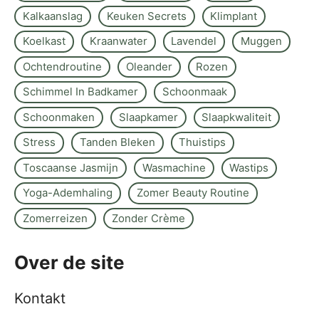
Kalkaanslag
Keuken Secrets
Klimplant
Koelkast
Kraanwater
Lavendel
Muggen
Ochtendroutine
Oleander
Rozen
Schimmel In Badkamer
Schoonmaak
Schoonmaken
Slaapkamer
Slaapkwaliteit
Stress
Tanden Bleken
Thuistips
Toscaanse Jasmijn
Wasmachine
Wastips
Yoga-Ademhaling
Zomer Beauty Routine
Zomerreizen
Zonder Crème
Over de site
Kontakt