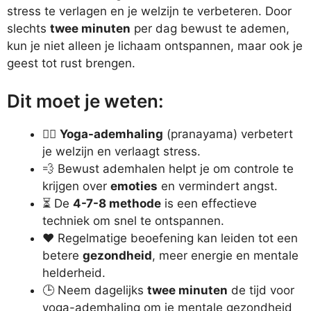
stress te verlagen en je welzijn te verbeteren. Door
slechts
twee minuten
per dag bewust te ademen,
kun je niet alleen je lichaam ontspannen, maar ook je
geest tot rust brengen.
Dit moet je weten:
🧘‍♂️
Yoga-ademhaling
(pranayama) verbetert
je welzijn en verlaagt stress.
💨 Bewust ademhalen helpt je om controle te
krijgen over
emoties
en vermindert angst.
⏳ De
4-7-8 methode
is een effectieve
techniek om snel te ontspannen.
❤️ Regelmatige beoefening kan leiden tot een
betere
gezondheid
, meer energie en mentale
helderheid.
🕒 Neem dagelijks
twee minuten
de tijd voor
yoga-ademhaling om je mentale gezondheid