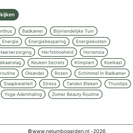
ekijken
nthus
Badkamer
Bijvriendelijke Tuin
Energie
Energiebesparing
Energiekosten
Haarverzorging
Herfstmoeheid
Hortensia
alkaanslag
Keuken Secrets
Klimplant
Koelkast
routine
Oleander
Rozen
Schimmel In Badkamer
Slaapkwaliteit
Stress
Tanden Bleken
Thuistips
Yoga-Ademhaling
Zomer Beauty Routine
©www.nelumbogarden.nl -
2026