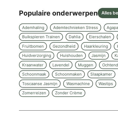
Populaire onderwerpen
Alles b
Ademhaling
Ademtechnieken Stress
Agapa
Buikspieren Trainen
Dahlia
Eierschalen
Fruitbomen
Gezondheid
Haarkleuring
Huidverzorging
Huishouden
Jasmijn
K
Kraanwater
Lavendel
Muggen
Ochtend
Schoonmaak
Schoonmaken
Slaapkamer
Toscaanse Jasmijn
Wasmachine
Wastips
Zomerreizen
Zonder Crème