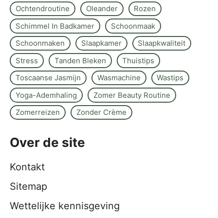
Ochtendroutine
Oleander
Rozen
Schimmel In Badkamer
Schoonmaak
Schoonmaken
Slaapkamer
Slaapkwaliteit
Stress
Tanden Bleken
Thuistips
Toscaanse Jasmijn
Wasmachine
Wastips
Yoga-Ademhaling
Zomer Beauty Routine
Zomerreizen
Zonder Crème
Over de site
Kontakt
Sitemap
Wettelijke kennisgeving