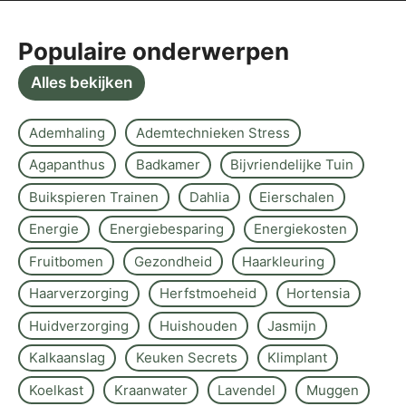
Populaire onderwerpen
Alles bekijken
Ademhaling
Ademtechnieken Stress
Agapanthus
Badkamer
Bijvriendelijke Tuin
Buikspieren Trainen
Dahlia
Eierschalen
Energie
Energiebesparing
Energiekosten
Fruitbomen
Gezondheid
Haarkleuring
Haarverzorging
Herfstmoeheid
Hortensia
Huidverzorging
Huishouden
Jasmijn
Kalkaanslag
Keuken Secrets
Klimplant
Koelkast
Kraanwater
Lavendel
Muggen