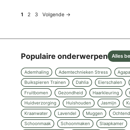
Pagina
Pagina
Pagina
1
2
3
Volgende
→
Populaire onderwerpen
Alles b
Ademhaling
Ademtechnieken Stress
Agapa
Buikspieren Trainen
Dahlia
Eierschalen
Fruitbomen
Gezondheid
Haarkleuring
Huidverzorging
Huishouden
Jasmijn
K
Kraanwater
Lavendel
Muggen
Ochtend
Schoonmaak
Schoonmaken
Slaapkamer