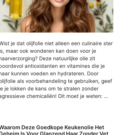
Wist je dat olijfolie niet alleen een culinaire ster
is, maar ook wonderen kan doen voor je
haarverzorging? Deze natuurlijke olie zit
boordevol antioxidanten en vitamines die je
haar kunnen voeden en hydrateren. Door
olijfolie als voorbehandeling te gebruiken, geef
je je lokken de kans om te stralen zonder
agressieve chemicaliën! Dit moet je weten: …
Waarom Deze Goedkope Keukenolie Het
Geheim Is Voor Glanzend Haar Zonder Vet