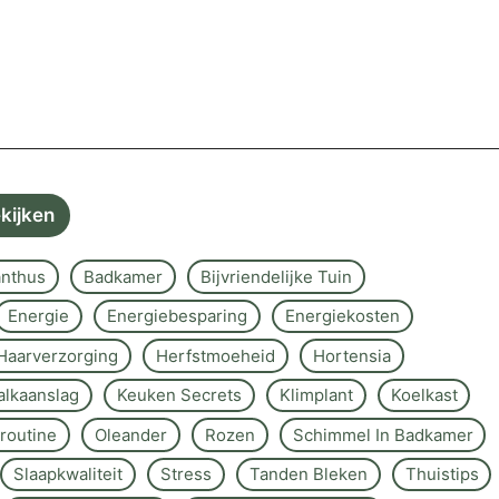
ekijken
nthus
Badkamer
Bijvriendelijke Tuin
Energie
Energiebesparing
Energiekosten
Haarverzorging
Herfstmoeheid
Hortensia
alkaanslag
Keuken Secrets
Klimplant
Koelkast
routine
Oleander
Rozen
Schimmel In Badkamer
Slaapkwaliteit
Stress
Tanden Bleken
Thuistips