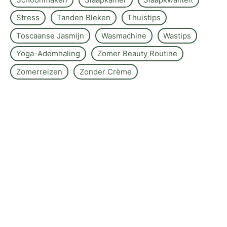
Stress
Tanden Bleken
Thuistips
Toscaanse Jasmijn
Wasmachine
Wastips
Yoga-Ademhaling
Zomer Beauty Routine
Zomerreizen
Zonder Crème
Over de site
Kontakt
Sitemap
Wettelijke kennisgeving
Redactiebeleid
©www.nelumbogarden.nl -
2026