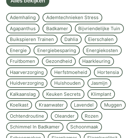
Alles bekijken
Ademhaling
Ademtechnieken Stress
Agapanthus
Badkamer
Bijvriendelijke Tuin
Buikspieren Trainen
Dahlia
Eierschalen
Energie
Energiebesparing
Energiekosten
Fruitbomen
Gezondheid
Haarkleuring
Haarverzorging
Herfstmoeheid
Hortensia
Huidverzorging
Huishouden
Jasmijn
Kalkaanslag
Keuken Secrets
Klimplant
Koelkast
Kraanwater
Lavendel
Muggen
Ochtendroutine
Oleander
Rozen
Schimmel In Badkamer
Schoonmaak
Schoonmaken
Slaapkamer
Slaapkwaliteit