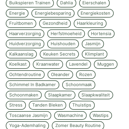
Buikspieren Trainen
Dahlia
Eierschalen
Energie
Energiebesparing
Energiekosten
Fruitbomen
Gezondheid
Haarkleuring
Haarverzorging
Herfstmoeheid
Hortensia
Huidverzorging
Huishouden
Jasmijn
Kalkaanslag
Keuken Secrets
Klimplant
Koelkast
Kraanwater
Lavendel
Muggen
Ochtendroutine
Oleander
Rozen
Schimmel In Badkamer
Schoonmaak
Schoonmaken
Slaapkamer
Slaapkwaliteit
Stress
Tanden Bleken
Thuistips
Toscaanse Jasmijn
Wasmachine
Wastips
Yoga-Ademhaling
Zomer Beauty Routine