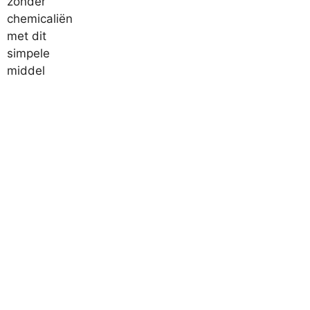
Populaire onderwerpen
Alles bekijken
Ademhaling
Ademtechnieken Stress
Agapanthus
Badkamer
Bijvriendelijke Tuin
Buikspieren Trainen
Dahlia
Eierschalen
Energie
Energiebesparing
Energiekosten