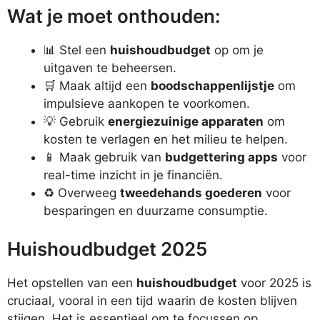
Wat je moet onthouden:
📊 Stel een
huishoudbudget
op om je
uitgaven te beheersen.
🛒 Maak altijd een
boodschappenlijstje
om
impulsieve aankopen te voorkomen.
💡 Gebruik
energiezuinige apparaten
om
kosten te verlagen en het milieu te helpen.
📱 Maak gebruik van
budgettering apps
voor
real-time inzicht in je financiën.
♻️ Overweeg
tweedehands goederen
voor
besparingen en duurzame consumptie.
Huishoudbudget 2025
Het opstellen van een
huishoudbudget
voor 2025 is
cruciaal, vooral in een tijd waarin de kosten blijven
stijgen. Het is essentieel om te focussen op