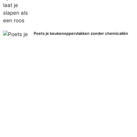
Poets je keukenoppervlakken zonder chemicaliën
met dit simpele middel
Populaire onderwerpen
Alles bekijken