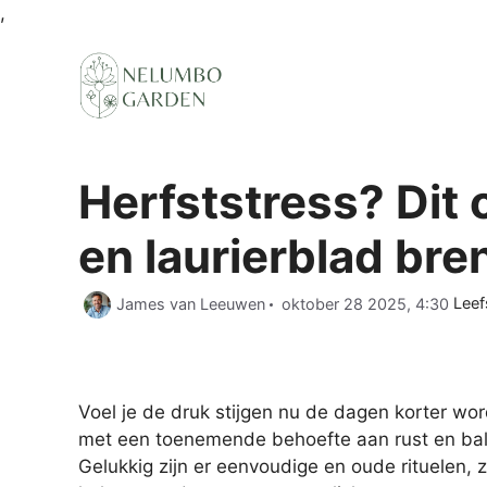
Ga
,
naar
de
inhoud
Herfststress? Dit 
en laurierblad bren
Cate
James van Leeuwen
oktober 28 2025, 4:30
Leefs
Voel je de druk stijgen nu de dagen korter w
met een toenemende behoefte aan rust en bala
Gelukkig zijn er eenvoudige en oude rituelen, 