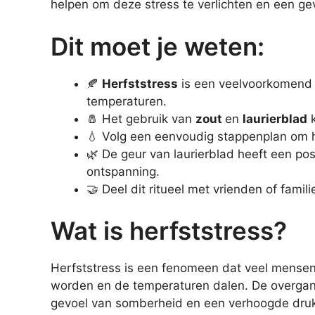
helpen om deze stress te verlichten en een ge
Dit moet je weten:
🍂
Herfststress
is een veelvoorkomend
temperaturen.
🧂 Het gebruik van
zout
en
laurierblad
k
💧 Volg een eenvoudig stappenplan om het
🌿 De geur van laurierblad heeft een po
ontspanning.
🤝 Deel dit ritueel met vrienden of famili
Wat is herfststress?
Herfststress is een fenomeen dat veel mense
worden en de temperaturen dalen. De overgang
gevoel van somberheid en een verhoogde druk