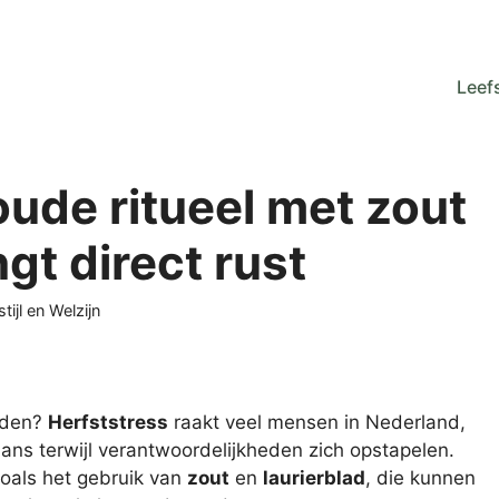
Leefs
oude ritueel met zout
gt direct rust
gorieën
tijl en Welzijn
orden?
Herfststress
raakt veel mensen in Nederland,
ns terwijl verantwoordelijkheden zich opstapelen.
zoals het gebruik van
zout
en
laurierblad
, die kunnen