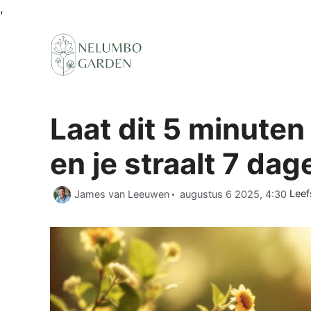
Ga
,
naar
de
inhoud
Laat dit 5 minuten
en je straalt 7 da
Cate
James van Leeuwen
augustus 6 2025, 4:30
Leefs