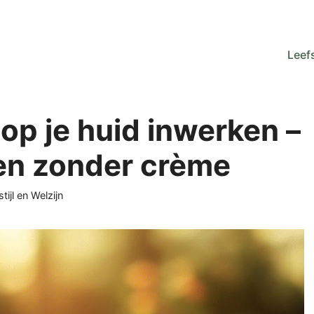
Leefs
 op je huid inwerken –
gen zonder crème
gorieën
tijl en Welzijn