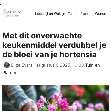
Ga
,
naar
Leefstijl en Welzijn
Tuin en Planten
Wonen
de
inhoud
Met dit onverwachte
keukenmiddel verdubbel je
de bloei van je hortensia
Categorieën
Elize Evers
augustus 9 2025, 10:30
Tuin en
Planten