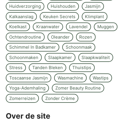
Huidverzorging
Huishouden
Jasmijn
Kalkaanslag
Keuken Secrets
Klimplant
Koelkast
Kraanwater
Lavendel
Muggen
Ochtendroutine
Oleander
Rozen
Schimmel In Badkamer
Schoonmaak
Schoonmaken
Slaapkamer
Slaapkwaliteit
Stress
Tanden Bleken
Thuistips
Toscaanse Jasmijn
Wasmachine
Wastips
Yoga-Ademhaling
Zomer Beauty Routine
Zomerreizen
Zonder Crème
Over de site