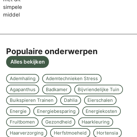
Populaire onderwerpen
Alles bekijken
Ademhaling
Ademtechnieken Stress
Agapanthus
Badkamer
Bijvriendelijke Tuin
Buikspieren Trainen
Dahlia
Eierschalen
Energie
Energiebesparing
Energiekosten
Fruitbomen
Gezondheid
Haarkleuring
Haarverzorging
Herfstmoeheid
Hortensia