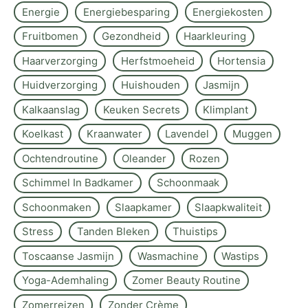
Energie
Energiebesparing
Energiekosten
Fruitbomen
Gezondheid
Haarkleuring
Haarverzorging
Herfstmoeheid
Hortensia
Huidverzorging
Huishouden
Jasmijn
Kalkaanslag
Keuken Secrets
Klimplant
Koelkast
Kraanwater
Lavendel
Muggen
Ochtendroutine
Oleander
Rozen
Schimmel In Badkamer
Schoonmaak
Schoonmaken
Slaapkamer
Slaapkwaliteit
Stress
Tanden Bleken
Thuistips
Toscaanse Jasmijn
Wasmachine
Wastips
Yoga-Ademhaling
Zomer Beauty Routine
Zomerreizen
Zonder Crème