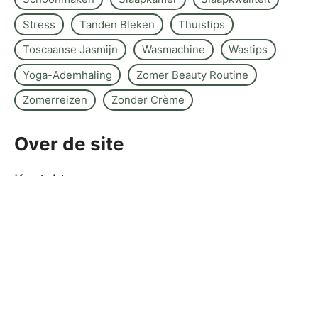
Stress
Tanden Bleken
Thuistips
Toscaanse Jasmijn
Wasmachine
Wastips
Yoga-Ademhaling
Zomer Beauty Routine
Zomerreizen
Zonder Crème
Over de site
Kontakt
Sitemap
Wettelijke kennisgeving
Redactiebeleid
©www.nelumbogarden.nl -
2026