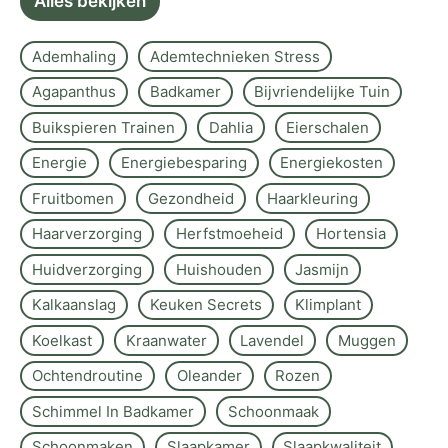
Alles bekijken
Ademhaling
Ademtechnieken Stress
Agapanthus
Badkamer
Bijvriendelijke Tuin
Buikspieren Trainen
Dahlia
Eierschalen
Energie
Energiebesparing
Energiekosten
Fruitbomen
Gezondheid
Haarkleuring
Haarverzorging
Herfstmoeheid
Hortensia
Huidverzorging
Huishouden
Jasmijn
Kalkaanslag
Keuken Secrets
Klimplant
Koelkast
Kraanwater
Lavendel
Muggen
Ochtendroutine
Oleander
Rozen
Schimmel In Badkamer
Schoonmaak
Schoonmaken
Slaapkamer
Slaapkwaliteit