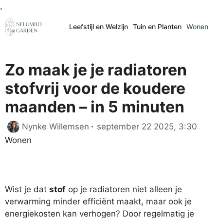
Ga
,
naar
Leefstijl en Welzijn
Tuin en Planten
Wonen
de
inhoud
Zo maak je je radiatoren
stofvrij voor de koudere
maanden – in 5 minuten
Cate
Nynke Willemsen
september 22 2025, 3:30
Wonen
Wist je dat
stof
op je radiatoren niet alleen je
verwarming minder efficiënt maakt, maar ook je
energiekosten kan verhogen? Door regelmatig je