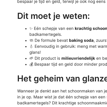
bespaar je tijd en geld, terwijl je ook nog ee
Dit moet je weten:
✨ Eén schepje van een
krachtig schoo
badkamertegels.
🧼 De formule bevat
baking soda
, zuur
💧 Eenvoudig in gebruik: meng met warm 
glans!
🌱 Dit product is
milieuvriendelijk
en be
💰 Bespaar tijd en geld door minder prod
Het geheim van glanz
Wanneer je denkt aan het schoonmaken van j
in je op. Maar wist je dat één schepje van ee
badkamertegels? Dit krachtige schoonmaakmidde