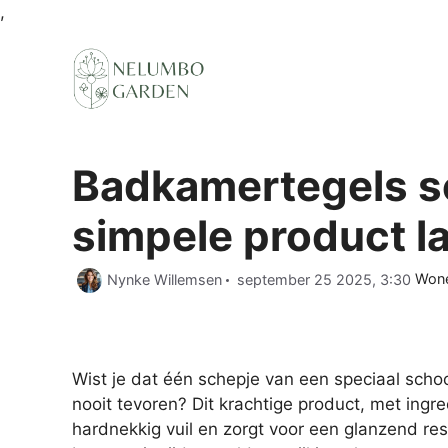
Ga
,
naar
de
inhoud
Badkamertegels s
simpele product la
Cate
Nynke Willemsen
september 25 2025, 3:30
Won
Wist je dat één schepje van een speciaal sc
nooit tevoren? Dit krachtige product, met ingr
hardnekkig vuil en zorgt voor een glanzend re