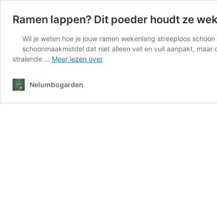
Ramen lappen? Dit poeder houdt ze wek
Wil je weten hoe je jouw ramen wekenlang streeploos schoo
schoonmaakmiddel dat niet alleen vet en vuil aanpakt, maar
Ramen
stralende …
Meer lezen over
lappen?
Dit
Nelumbogarden
poeder
houdt
ze
wekenlang
glanzend
en
zonder
strepen