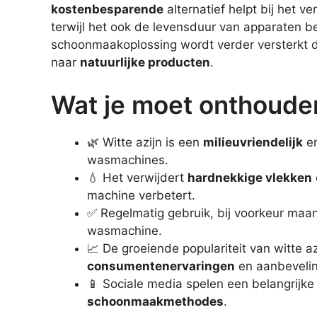
kostenbesparende
alternatief helpt bij het 
terwijl het ook de levensduur van apparaten be
schoonmaakoplossing wordt verder versterkt 
naar
natuurlijke producten
.
Wat je moet onthoude
🌿 Witte azijn is een
milieuvriendelijk
en
wasmachines.
💧 Het verwijdert
hardnekkige vlekken
machine verbetert.
✅ Regelmatig gebruik, bij voorkeur maan
wasmachine.
📈 De groeiende populariteit van witte a
consumentenervaringen
en aanbeveli
📱 Sociale media spelen een belangrijke 
schoonmaakmethodes
.