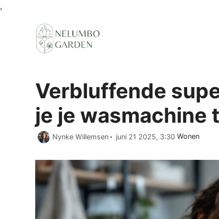
Ga
,
naar
de
inhoud
Verbluffende supe
je je wasmachine 
Categorieën
Nynke Willemsen
juni 21 2025, 3:30
Wonen