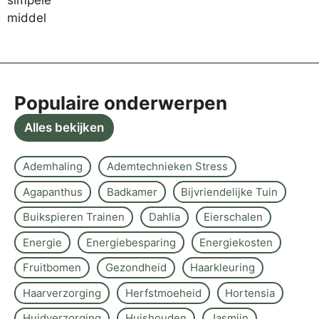
Populaire onderwerpen
Alles bekijken
Ademhaling
Ademtechnieken Stress
Agapanthus
Badkamer
Bijvriendelijke Tuin
Buikspieren Trainen
Dahlia
Eierschalen
Energie
Energiebesparing
Energiekosten
Fruitbomen
Gezondheid
Haarkleuring
Haarverzorging
Herfstmoeheid
Hortensia
Huidverzorging
Huishouden
Jasmijn