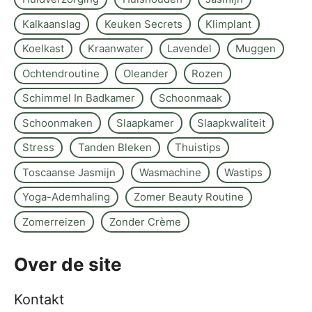
Kalkaanslag
Keuken Secrets
Klimplant
Koelkast
Kraanwater
Lavendel
Muggen
Ochtendroutine
Oleander
Rozen
Schimmel In Badkamer
Schoonmaak
Schoonmaken
Slaapkamer
Slaapkwaliteit
Stress
Tanden Bleken
Thuistips
Toscaanse Jasmijn
Wasmachine
Wastips
Yoga-Ademhaling
Zomer Beauty Routine
Zomerreizen
Zonder Crème
Over de site
Kontakt