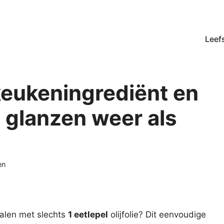
Leefs
 keukeningrediënt en
 glanzen weer als
gorieën
en
ralen met slechts
1 eetlepel
olijfolie? Dit eenvoudige