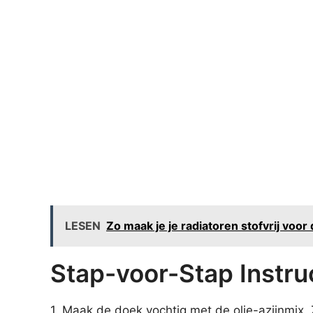
LESEN
Zo maak je je radiatoren stofvrij voo
Stap-voor-Stap Instru
1. Maak de doek vochtig met de olie-azijnmix. Z