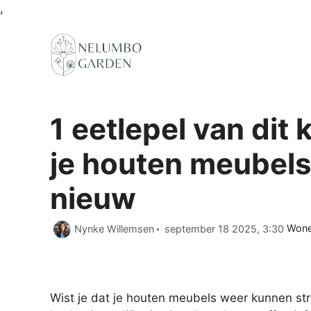
Ga
,
naar
de
inhoud
1 eetlepel van dit
je houten meubels
nieuw
Cate
Nynke Willemsen
september 18 2025, 3:30
Won
Wist je dat je houten meubels weer kunnen st