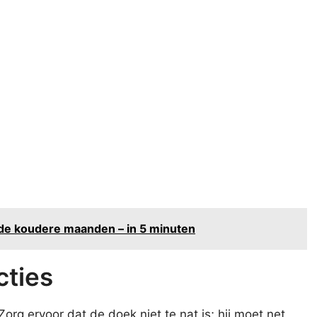
r de koudere maanden – in 5 minuten
cties
org ervoor dat de doek niet te nat is; hij moet net