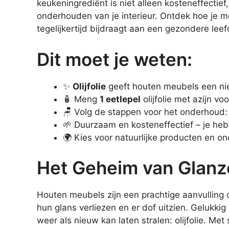
keukeningrediënt is niet alleen kosteneffecti
onderhouden van je interieur. Ontdek hoe je m
tegelijkertijd bijdraagt aan een gezondere lee
Dit moet je weten:
✨
Olijfolie
geeft houten meubels een ni
🧴 Meng
1 eetlepel
olijfolie met azijn vo
🪑 Volg de stappen voor het onderhoud: 
🌱 Duurzaam en kosteneffectief – je hebt 
🌍 Kies voor natuurlijke producten en o
Het Geheim van Glan
Houten meubels zijn een prachtige aanvulling o
hun glans verliezen en er dof uitzien. Gelukki
weer als nieuw kan laten stralen: olijfolie. Met