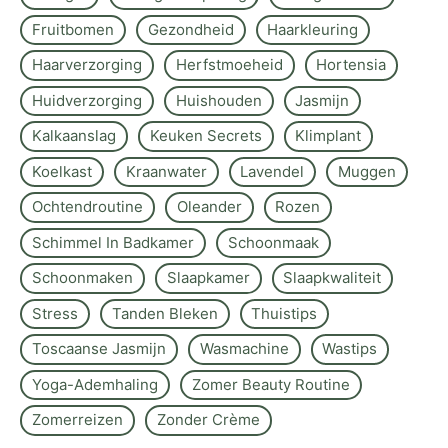
Fruitbomen
Gezondheid
Haarkleuring
Haarverzorging
Herfstmoeheid
Hortensia
Huidverzorging
Huishouden
Jasmijn
Kalkaanslag
Keuken Secrets
Klimplant
Koelkast
Kraanwater
Lavendel
Muggen
Ochtendroutine
Oleander
Rozen
Schimmel In Badkamer
Schoonmaak
Schoonmaken
Slaapkamer
Slaapkwaliteit
Stress
Tanden Bleken
Thuistips
Toscaanse Jasmijn
Wasmachine
Wastips
Yoga-Ademhaling
Zomer Beauty Routine
Zomerreizen
Zonder Crème