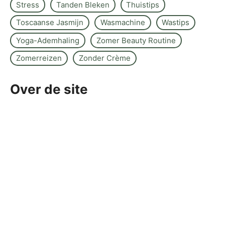
Stress
Tanden Bleken
Thuistips
Toscaanse Jasmijn
Wasmachine
Wastips
Yoga-Ademhaling
Zomer Beauty Routine
Zomerreizen
Zonder Crème
Over de site
Kontakt
Sitemap
Wettelijke kennisgeving
Redactiebeleid
©www.nelumbogarden.nl -
2026