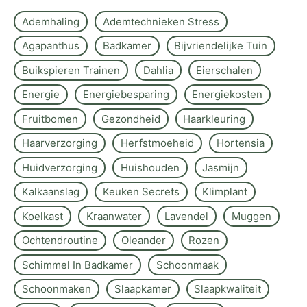
Ademhaling
Ademtechnieken Stress
Agapanthus
Badkamer
Bijvriendelijke Tuin
Buikspieren Trainen
Dahlia
Eierschalen
Energie
Energiebesparing
Energiekosten
Fruitbomen
Gezondheid
Haarkleuring
Haarverzorging
Herfstmoeheid
Hortensia
Huidverzorging
Huishouden
Jasmijn
Kalkaanslag
Keuken Secrets
Klimplant
Koelkast
Kraanwater
Lavendel
Muggen
Ochtendroutine
Oleander
Rozen
Schimmel In Badkamer
Schoonmaak
Schoonmaken
Slaapkamer
Slaapkwaliteit