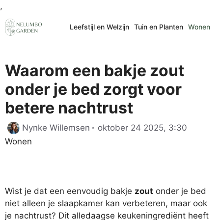
Ga
,
naar
Leefstijl en Welzijn
Tuin en Planten
Wonen
de
inhoud
Waarom een bakje zout
onder je bed zorgt voor
betere nachtrust
Categor
Nynke Willemsen
oktober 24 2025, 3:30
Wonen
Wist je dat een eenvoudig bakje
zout
onder je bed
niet alleen je slaapkamer kan verbeteren, maar ook
je nachtrust? Dit alledaagse keukeningrediënt heeft