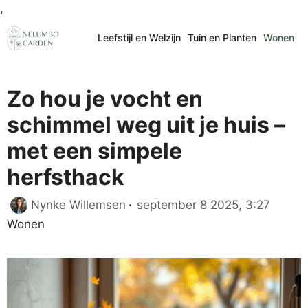
Ga
,
naar
Leefstijl en Welzijn
Tuin en Planten
Wonen
de
inhoud
Zo hou je vocht en
schimmel weg uit je huis –
met een simpele
herfsthack
Catego
Nynke Willemsen
september 8 2025, 3:27
Wonen