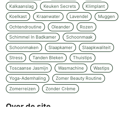
Kalkaanslag
Keuken Secrets
Klimplant
Koelkast
Kraanwater
Lavendel
Muggen
Ochtendroutine
Oleander
Rozen
Schimmel In Badkamer
Schoonmaak
Schoonmaken
Slaapkamer
Slaapkwaliteit
Stress
Tanden Bleken
Thuistips
Toscaanse Jasmijn
Wasmachine
Wastips
Yoga-Ademhaling
Zomer Beauty Routine
Zomerreizen
Zonder Crème
Over de site
Kontakt