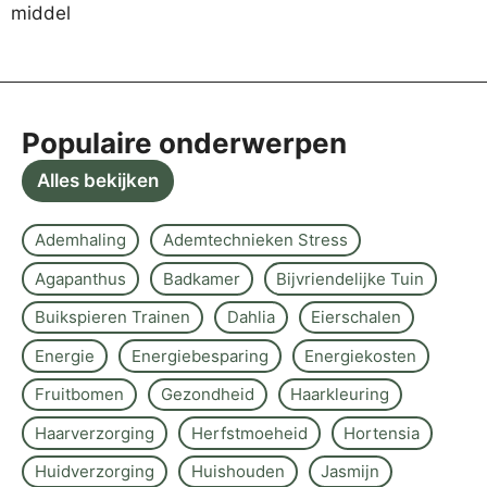
Populaire onderwerpen
Alles bekijken
Ademhaling
Ademtechnieken Stress
Agapanthus
Badkamer
Bijvriendelijke Tuin
Buikspieren Trainen
Dahlia
Eierschalen
Energie
Energiebesparing
Energiekosten
Fruitbomen
Gezondheid
Haarkleuring
Haarverzorging
Herfstmoeheid
Hortensia
Huidverzorging
Huishouden
Jasmijn