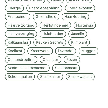
Energie
Energiebesparing
Energiekosten
Fruitbomen
Gezondheid
Haarkleuring
Haarverzorging
Herfstmoeheid
Hortensia
Huidverzorging
Huishouden
Jasmijn
Kalkaanslag
Keuken Secrets
Klimplant
Koelkast
Kraanwater
Lavendel
Muggen
Ochtendroutine
Oleander
Rozen
Schimmel In Badkamer
Schoonmaak
Schoonmaken
Slaapkamer
Slaapkwaliteit
Stress
Tanden Bleken
Thuistips
Toscaanse Jasmijn
Wasmachine
Wastips
Yoga-Ademhaling
Zomer Beauty Routine