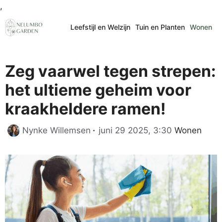
Ga
,
naar
Leefstijl en Welzijn
Tuin en Planten
Wonen
de
inhoud
Zeg vaarwel tegen strepen:
het ultieme geheim voor
kraakheldere ramen!
Categorieë
Nynke Willemsen
juni 29 2025, 3:30
Wonen