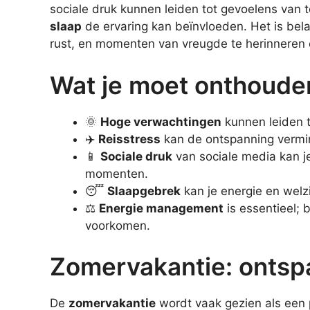
sociale druk kunnen leiden tot gevoelens van t
slaap
de ervaring kan beïnvloeden. Het is bela
rust, en momenten van vreugde te herinneren
Wat je moet onthoude
🌞
Hoge verwachtingen
kunnen leiden t
✈️
Reisstress
kan de ontspanning vermind
📱
Sociale druk
van sociale media kan je
momenten.
😴
Slaapgebrek
kan je energie en welz
⚖️
Energie management
is essentieel; b
voorkomen.
Zomervakantie: ontspa
De
zomervakantie
wordt vaak gezien als een 