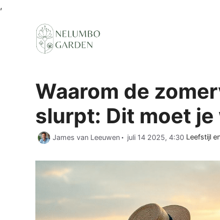
Ga
,
naar
de
inhoud
Waarom de zomerv
slurpt: Dit moet je
Categorie
James van Leeuwen
juli 14 2025, 4:30
Leefstijl e