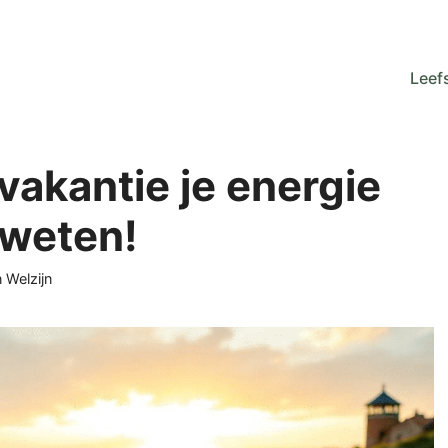
Leefs
akantie je energie
 weten!
ën
n Welzijn