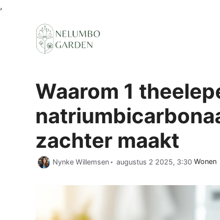
Ga
,
naar
de
inhoud
Waarom 1 theelep
natriumbicarbonaa
zachter maakt
Categor
Nynke Willemsen
augustus 2 2025, 3:30
Wonen