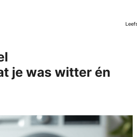
Leefs
el
t je was witter én
ieën