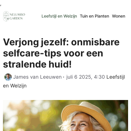
Ga
,
naar
Leefstijl en Welzijn
Tuin en Planten
Wonen
de
inhoud
Verjong jezelf: onmisbare
selfcare-tips voor een
stralende huid!
Categorie
James van Leeuwen
juli 6 2025, 4:30
Leefstijl
en Welzijn