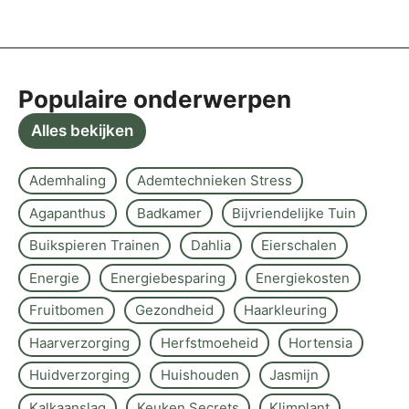
Populaire onderwerpen
Alles bekijken
Ademhaling
Ademtechnieken Stress
Agapanthus
Badkamer
Bijvriendelijke Tuin
Buikspieren Trainen
Dahlia
Eierschalen
Energie
Energiebesparing
Energiekosten
Fruitbomen
Gezondheid
Haarkleuring
Haarverzorging
Herfstmoeheid
Hortensia
Huidverzorging
Huishouden
Jasmijn
Kalkaanslag
Keuken Secrets
Klimplant