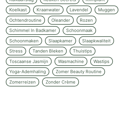
Koelkast
Kraanwater
Lavendel
Muggen
Ochtendroutine
Oleander
Rozen
Schimmel In Badkamer
Schoonmaak
Schoonmaken
Slaapkamer
Slaapkwaliteit
Stress
Tanden Bleken
Thuistips
Toscaanse Jasmijn
Wasmachine
Wastips
Yoga-Ademhaling
Zomer Beauty Routine
Zomerreizen
Zonder Crème
Over de site
Kontakt
Sitemap