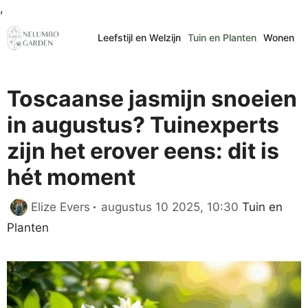
Ga
,
naar
Leefstijl en Welzijn
Tuin en Planten
Wonen
de
inhoud
Toscaanse jasmijn snoeien
in augustus? Tuinexperts
zijn het erover eens: dit is
hét moment
Categorieë
Elize Evers
augustus 10 2025, 10:30
Tuin en
Planten