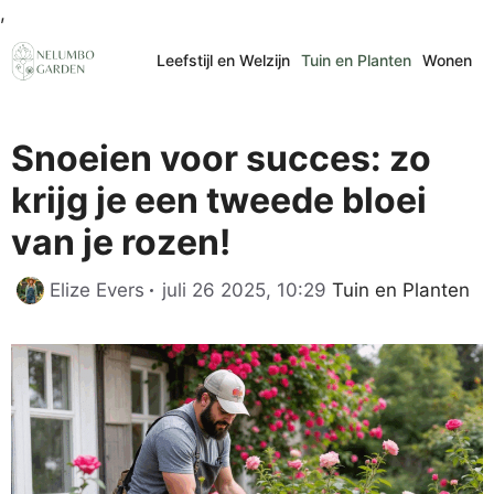
Ga
,
naar
Leefstijl en Welzijn
Tuin en Planten
Wonen
de
inhoud
Snoeien voor succes: zo
krijg je een tweede bloei
van je rozen!
Categorieën
Elize Evers
juli 26 2025, 10:29
Tuin en Planten