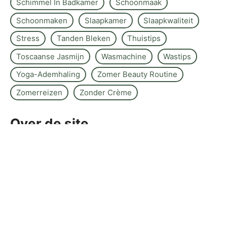
Schimmel In Badkamer
Schoonmaak
Schoonmaken
Slaapkamer
Slaapkwaliteit
Stress
Tanden Bleken
Thuistips
Toscaanse Jasmijn
Wasmachine
Wastips
Yoga-Ademhaling
Zomer Beauty Routine
Zomerreizen
Zonder Crème
Over de site
Kontakt
Sitemap
Wettelijke kennisgeving
Redactiebeleid