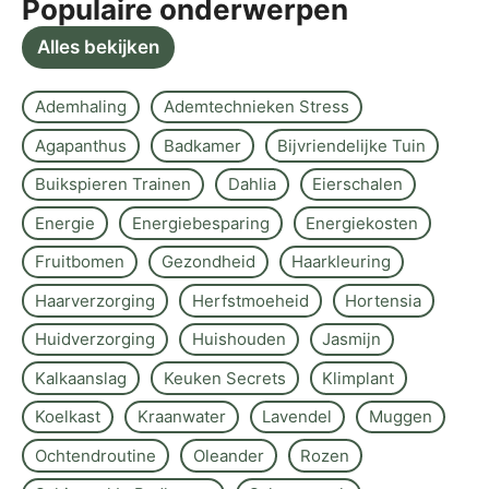
Populaire onderwerpen
Alles bekijken
Ademhaling
Ademtechnieken Stress
Agapanthus
Badkamer
Bijvriendelijke Tuin
Buikspieren Trainen
Dahlia
Eierschalen
Energie
Energiebesparing
Energiekosten
Fruitbomen
Gezondheid
Haarkleuring
Haarverzorging
Herfstmoeheid
Hortensia
Huidverzorging
Huishouden
Jasmijn
Kalkaanslag
Keuken Secrets
Klimplant
Koelkast
Kraanwater
Lavendel
Muggen
Ochtendroutine
Oleander
Rozen