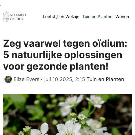
Ga
,
naar
Leefstijl en Welzijn
Tuin en Planten
Wonen
de
inhoud
Zeg vaarwel tegen oïdium:
5 natuurlijke oplossingen
voor gezonde planten!
Categorieën
Elize Evers
juli 10 2025, 2:15
Tuin en Planten