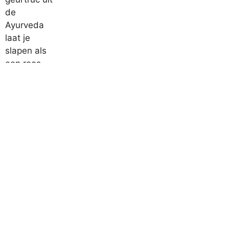
Poets je keukenoppervlakken zonder chemicaliën
met dit simpele middel