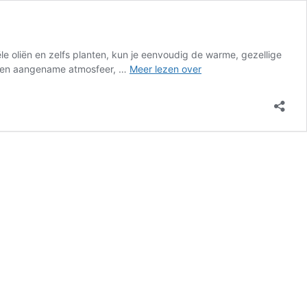
le oliën en zelfs planten, kun je eenvoudig de warme, gezellige
Zo
en een aangename atmosfeer, …
Meer lezen over
ruikt
je
huis
altijd
fris
in
de
herfst
–
zonder
parfum
of
dure
sprays