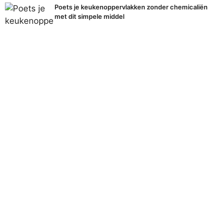
Poets je keukenoppervlakken zonder chemicaliën
met dit simpele middel
Populaire onderwerpen
Alles bekijken
Ademhaling
Ademtechnieken Stress
Agapanthus
Badkamer
Bijvriendelijke Tuin