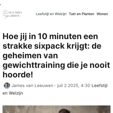
Ga
,
naar
Leefstijl en Welzijn
Tuin en Planten
Wonen
de
inhoud
Hoe jij in 10 minuten een
strakke sixpack krijgt: de
geheimen van
gewichttraining die je nooit
hoorde!
Categorie
James van Leeuwen
juli 2 2025, 4:30
Leefstijl
en Welzijn