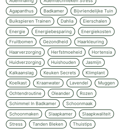
Ademhaling
Ademtechnieken Stress
Agapanthus
Badkamer
Bijvriendelijke Tuin
Buikspieren Trainen
Dahlia
Eierschalen
Energie
Energiebesparing
Energiekosten
Fruitbomen
Gezondheid
Haarkleuring
Haarverzorging
Herfstmoeheid
Hortensia
Huidverzorging
Huishouden
Jasmijn
Kalkaanslag
Keuken Secrets
Klimplant
Koelkast
Kraanwater
Lavendel
Muggen
Ochtendroutine
Oleander
Rozen
Schimmel In Badkamer
Schoonmaak
Schoonmaken
Slaapkamer
Slaapkwaliteit
Stress
Tanden Bleken
Thuistips