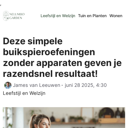
Ga
,
naar
Leefstijl en Welzijn
Tuin en Planten
Wonen
de
inhoud
Deze simpele
buikspieroefeningen
zonder apparaten geven je
razendsnel resultaat!
Categori
James van Leeuwen
juni 28 2025, 4:30
Leefstijl en Welzijn