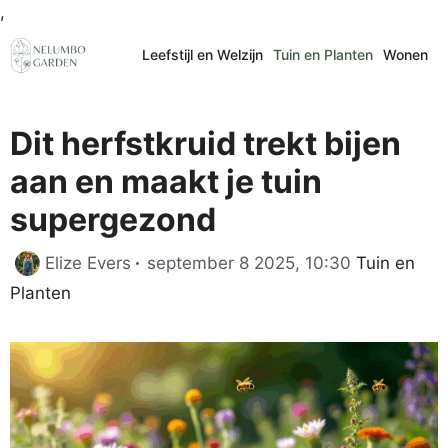
Ga
,
naar
Leefstijl en Welzijn
Tuin en Planten
Wonen
de
inhoud
Dit herfstkruid trekt bijen
aan en maakt je tuin
supergezond
Categorieë
Elize Evers
september 8 2025, 10:30
Tuin en
Planten