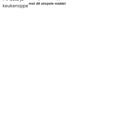
met dit simpele middel
Populaire onderwerpen
Alles bekijken
Ademhaling
Ademtechnieken Stress
Agapanthus
Badkamer
Bijvriendelijke Tuin