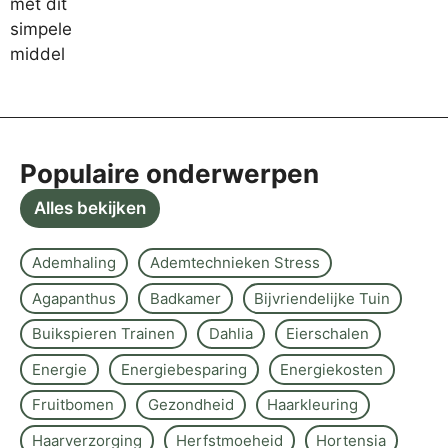
Populaire onderwerpen
Alles bekijken
Ademhaling
Ademtechnieken Stress
Agapanthus
Badkamer
Bijvriendelijke Tuin
Buikspieren Trainen
Dahlia
Eierschalen
Energie
Energiebesparing
Energiekosten
Fruitbomen
Gezondheid
Haarkleuring
Haarverzorging
Herfstmoeheid
Hortensia