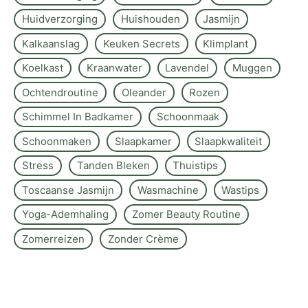
Huidverzorging
Huishouden
Jasmijn
Kalkaanslag
Keuken Secrets
Klimplant
Koelkast
Kraanwater
Lavendel
Muggen
Ochtendroutine
Oleander
Rozen
Schimmel In Badkamer
Schoonmaak
Schoonmaken
Slaapkamer
Slaapkwaliteit
Stress
Tanden Bleken
Thuistips
Toscaanse Jasmijn
Wasmachine
Wastips
Yoga-Ademhaling
Zomer Beauty Routine
Zomerreizen
Zonder Crème
Over de site