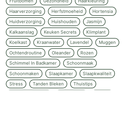
Fruitbomen
Gezondheid
Haarkleuring
Haarverzorging
Herfstmoeheid
Hortensia
Huidverzorging
Huishouden
Jasmijn
Kalkaanslag
Keuken Secrets
Klimplant
Koelkast
Kraanwater
Lavendel
Muggen
Ochtendroutine
Oleander
Rozen
Schimmel In Badkamer
Schoonmaak
Schoonmaken
Slaapkamer
Slaapkwaliteit
Stress
Tanden Bleken
Thuistips
Toscaanse Jasmijn
Wasmachine
Wastips
Yoga-Ademhaling
Zomer Beauty Routine
Zomerreizen
Zonder Crème