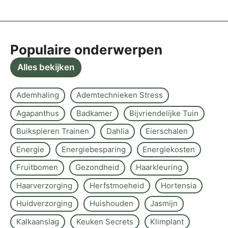
Populaire onderwerpen
Alles bekijken
Ademhaling
Ademtechnieken Stress
Agapanthus
Badkamer
Bijvriendelijke Tuin
Buikspieren Trainen
Dahlia
Eierschalen
Energie
Energiebesparing
Energiekosten
Fruitbomen
Gezondheid
Haarkleuring
Haarverzorging
Herfstmoeheid
Hortensia
Huidverzorging
Huishouden
Jasmijn
Kalkaanslag
Keuken Secrets
Klimplant