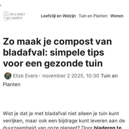
Ga
,
naar
Leefstijl en Welzijn
Tuin en Planten
Wonen
de
inhoud
Zo maak je compost van
bladafval: simpele tips
voor een gezonde tuin
Categorieën
Elize Evers
november 2 2025, 10:30
Tuin en
Planten
Wist je dat je met bladafval niet alleen je tuin kunt
verrijken, maar ook een bijdrage kunt leveren aan de
duurzaamheid van onze planeet? Door
bladeren te