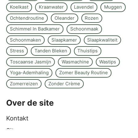
Koelkast
Kraanwater
Lavendel
Muggen
Ochtendroutine
Oleander
Rozen
Schimmel In Badkamer
Schoonmaak
Schoonmaken
Slaapkamer
Slaapkwaliteit
Stress
Tanden Bleken
Thuistips
Toscaanse Jasmijn
Wasmachine
Wastips
Yoga-Ademhaling
Zomer Beauty Routine
Zomerreizen
Zonder Crème
Over de site
Kontakt
Sitemap