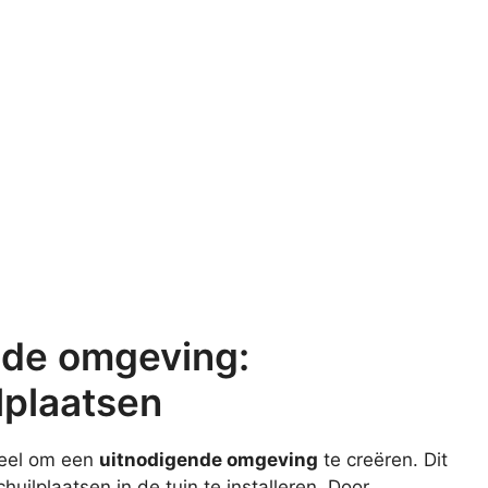
nde omgeving:
lplaatsen
ieel om een
uitnodigende omgeving
te creëren. Dit
ilplaatsen in de tuin te installeren. Door