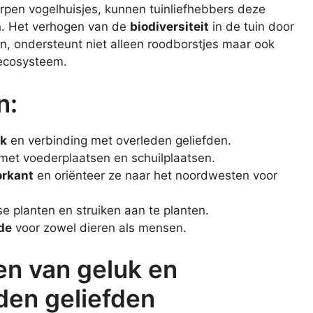
rpen vogelhuisjes, kunnen tuinliefhebbers deze
n. Het verhogen van de
biodiversiteit
in de tuin door
en, ondersteunt niet alleen roodborstjes maar ook
 ecosysteem.
n:
uk
en verbinding met overleden geliefden.
met voederplaatsen en schuilplaatsen.
orkant
en oriënteer ze naar het noordwesten voor
e planten en struiken aan te planten.
de
voor zowel dieren als mensen.
en van geluk en
den geliefden