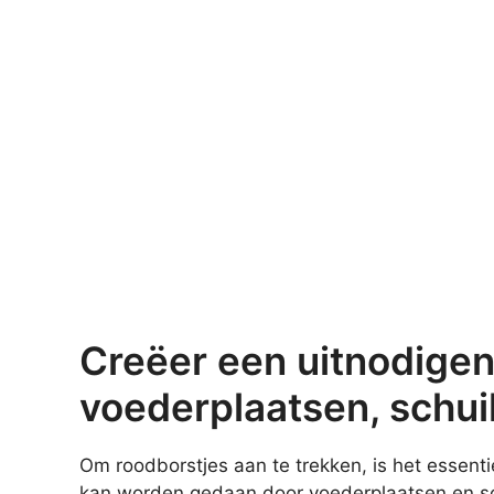
Creëer een uitnodige
voederplaatsen, schui
Om roodborstjes aan te trekken, is het essent
kan worden gedaan door voederplaatsen en schu