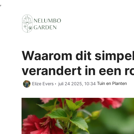
Ga
,
naar
de
inhoud
Waarom dit simpel
verandert in een r
Categorieën
Elize Evers
juli 24 2025, 10:34
Tuin en Planten