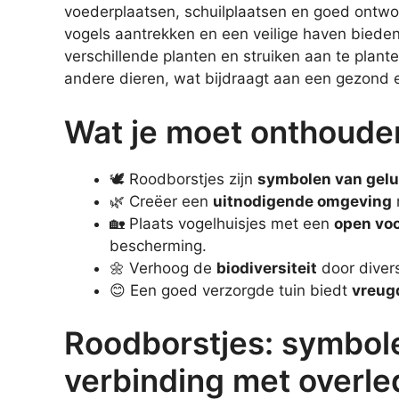
voederplaatsen, schuilplaatsen en goed ontwo
vogels aantrekken en een veilige haven biede
verschillende planten en struiken aan te plant
andere dieren, wat bijdraagt aan een gezond
Wat je moet onthoude
🕊️ Roodborstjes zijn
symbolen van gel
🌿 Creëer een
uitnodigende omgeving
🏡 Plaats vogelhuisjes met een
open vo
bescherming.
🌼 Verhoog de
biodiversiteit
door divers
😊 Een goed verzorgde tuin biedt
vreug
Roodborstjes: symbol
verbinding met overle