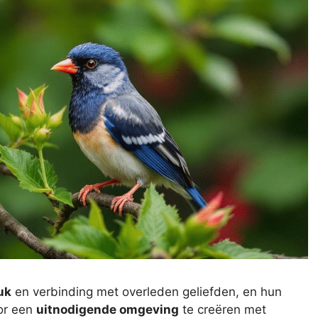
uk
en verbinding met overleden geliefden, en hun
oor een
uitnodigende omgeving
te creëren met