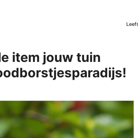
Leefs
e item jouw tuin
oodborstjesparadijs!