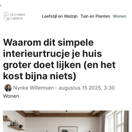
Ga
,
naar
Leefstijl en Welzijn
Tuin en Planten
Wonen
de
inhoud
Waarom dit simpele
interieurtrucje je huis
groter doet lijken (en het
kost bijna niets)
Catego
Nynke Willemsen
augustus 15 2025, 3:30
Wonen