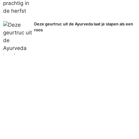
Deze geurtruc uit de Ayurveda laat je slapen als een
roos
Poets je keukenoppervlakken zonder chemicaliën
met dit simpele middel