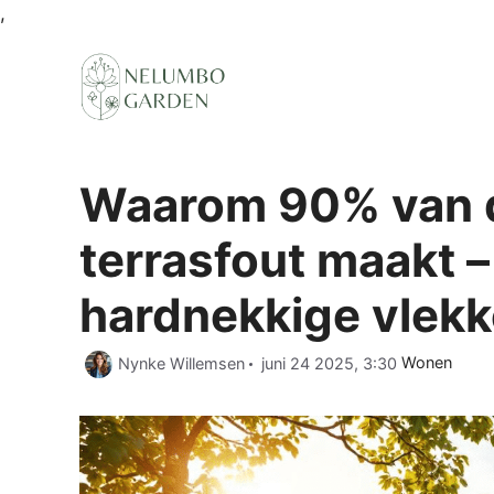
Ga
,
naar
de
inhoud
Waarom 90% van 
terrasfout maakt –
hardnekkige vlekk
Categorieën
Nynke Willemsen
juni 24 2025, 3:30
Wonen