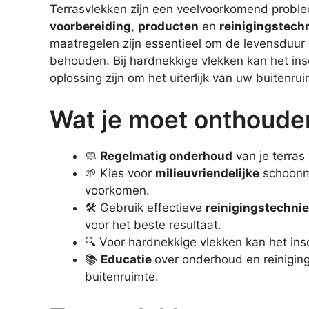
Terrasvlekken zijn een veelvoorkomend probl
voorbereiding
,
producten
en
reinigingstech
maatregelen zijn essentieel om de levensduur 
behouden. Bij hardnekkige vlekken kan het in
oplossing zijn om het uiterlijk van uw buitenrui
Wat je moet onthoude
🧼
Regelmatig onderhoud
van je terras
🌱 Kies voor
milieuvriendelijke
schoonm
voorkomen.
🛠️ Gebruik effectieve
reinigingstechni
voor het beste resultaat.
🔍 Voor hardnekkige vlekken kan het in
📚
Educatie
over onderhoud en reiniging
buitenruimte.