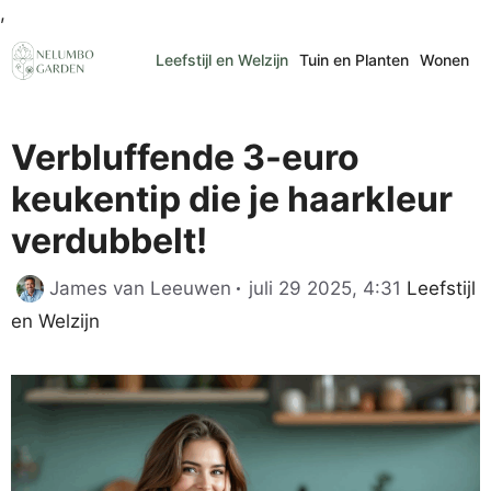
Ga
,
naar
Leefstijl en Welzijn
Tuin en Planten
Wonen
de
inhoud
Verbluffende 3-euro
keukentip die je haarkleur
verdubbelt!
Categori
James van Leeuwen
juli 29 2025, 4:31
Leefstijl
en Welzijn