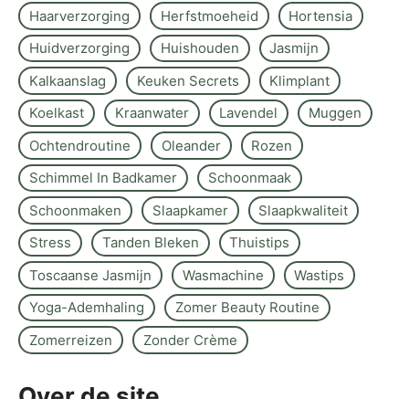
Haarverzorging
Herfstmoeheid
Hortensia
Huidverzorging
Huishouden
Jasmijn
Kalkaanslag
Keuken Secrets
Klimplant
Koelkast
Kraanwater
Lavendel
Muggen
Ochtendroutine
Oleander
Rozen
Schimmel In Badkamer
Schoonmaak
Schoonmaken
Slaapkamer
Slaapkwaliteit
Stress
Tanden Bleken
Thuistips
Toscaanse Jasmijn
Wasmachine
Wastips
Yoga-Ademhaling
Zomer Beauty Routine
Zomerreizen
Zonder Crème
Over de site