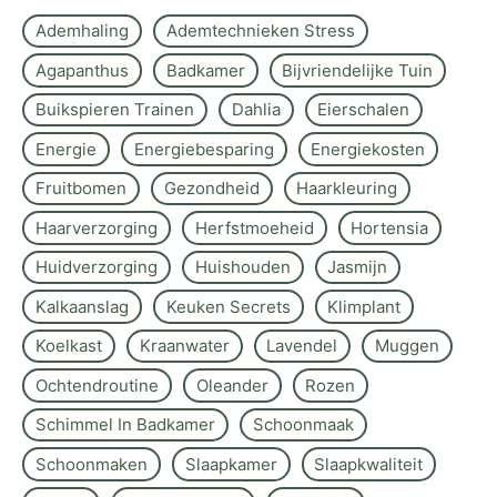
Ademhaling
Ademtechnieken Stress
Agapanthus
Badkamer
Bijvriendelijke Tuin
Buikspieren Trainen
Dahlia
Eierschalen
Energie
Energiebesparing
Energiekosten
Fruitbomen
Gezondheid
Haarkleuring
Haarverzorging
Herfstmoeheid
Hortensia
Huidverzorging
Huishouden
Jasmijn
Kalkaanslag
Keuken Secrets
Klimplant
Koelkast
Kraanwater
Lavendel
Muggen
Ochtendroutine
Oleander
Rozen
Schimmel In Badkamer
Schoonmaak
Schoonmaken
Slaapkamer
Slaapkwaliteit