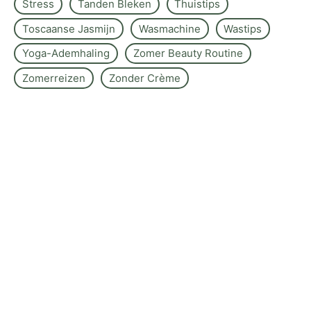
Stress
Tanden Bleken
Thuistips
Toscaanse Jasmijn
Wasmachine
Wastips
Yoga-Ademhaling
Zomer Beauty Routine
Zomerreizen
Zonder Crème
Over de site
Kontakt
Sitemap
Wettelijke kennisgeving
Redactiebeleid
©www.nelumbogarden.nl -
2026