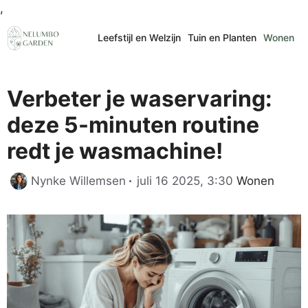
Ga
,
naar
Leefstijl en Welzijn
Tuin en Planten
Wonen
de
inhoud
Verbeter je waservaring:
deze 5-minuten routine
redt je wasmachine!
Categorieën
Nynke Willemsen
juli 16 2025, 3:30
Wonen